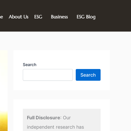
e
About Us
ESG
Business
ESG Blog
Search
Search
Full Disclosure
: Our
independent research has