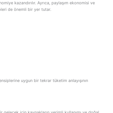
omiye kazandırılır. Ayrıca, paylaşım ekonomisi ve
eri de önemli bir yer tutar.
siplerine uygun bir tekrar tüketim anlayışının
r gelecek için kaynakların verimli kullanımı ve doğal