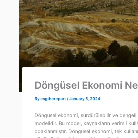
Döngüsel Ekonomi Ne
By
esgthereport
/
January 5, 2024
Döngüsel ekonomi, sürdürülebilir ve dengel
modelidir. Bu model, kaynakların verimli kul
odaklanmıştır. Döngüsel ekonomi, tek kullanı