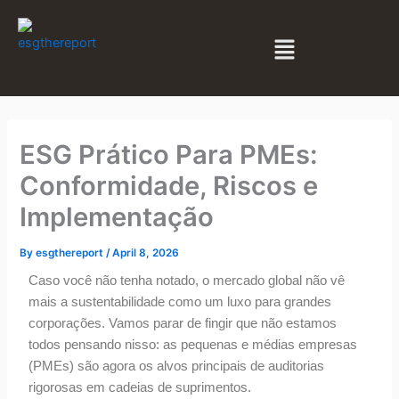
Skip
to
Menu
content
ESG Prático Para PMEs:
Conformidade, Riscos e
Implementação
By
esgthereport
/
April 8, 2026
Caso você não tenha notado, o mercado global não vê
mais a sustentabilidade como um luxo para grandes
corporações. Vamos parar de fingir que não estamos
todos pensando nisso: as pequenas e médias empresas
(PMEs) são agora os alvos principais de auditorias
rigorosas em cadeias de suprimentos.